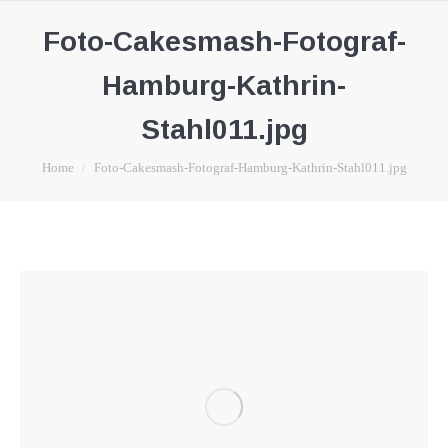
Foto-Cakesmash-Fotograf-
Hamburg-Kathrin-
Stahl011.jpg
You are here:
Home
Foto-Cakesmash-Fotograf-Hamburg-Kathrin-Stahl011.jpg