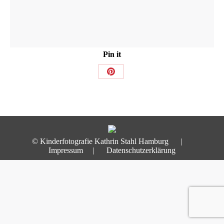
Pin it
Share
on
Pinterest
© Kinderfotografie Kathrin Stahl Hamburg |
Impressum
|
Datenschutzerklärung