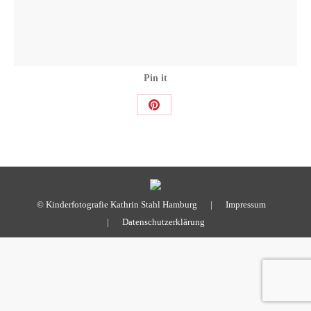
Pin it
Share
on
Pinterest
© Kinderfotografie Kathrin Stahl Hamburg |
Impressum
|
Datenschutzerklärung