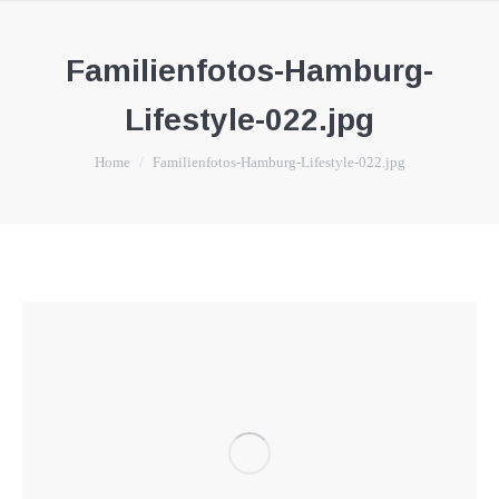
Familienfotos-Hamburg-
Lifestyle-022.jpg
You are here:
Home
Familienfotos-Hamburg-Lifestyle-022.jpg