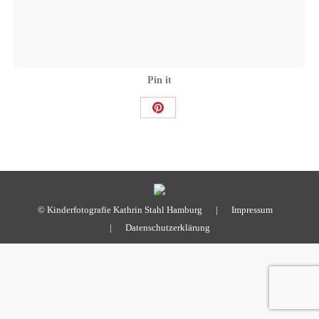
Pin it
Share
on
Pinterest
© Kinderfotografie Kathrin Stahl Hamburg |
Impressum
|
Datenschutzerklärung