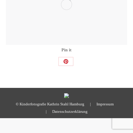
Pin it
Share
on
Pinterest
© Kinderfotografie Kathrin Stahl Hamburg |
Impressum
|
Datenschutzerklärung