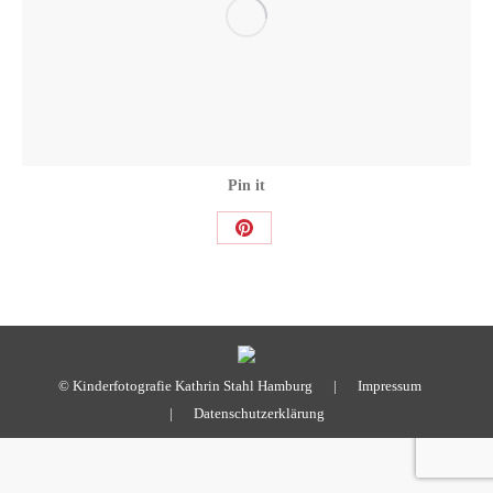
Pin it
Share
on
Pinterest
© Kinderfotografie Kathrin Stahl Hamburg |
Impressum
|
Datenschutzerklärung