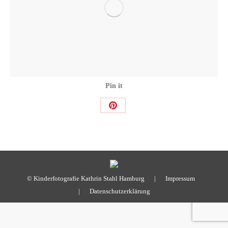
Pin it
Share
on
Pinterest
© Kinderfotografie Kathrin Stahl Hamburg |
Impressum
|
Datenschutzerklärung