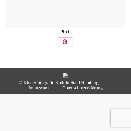
Pin it
Share
on
Pinterest
© Kinderfotografie Kathrin Stahl Hamburg |
Impressum
|
Datenschutzerklärung