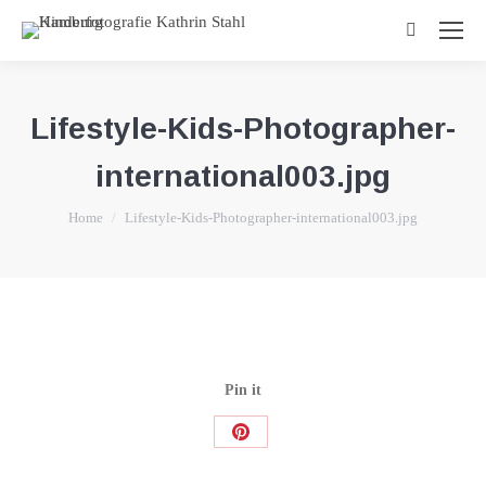
Search:
Lifestyle-Kids-Photographer-
international003.jpg
You are here:
Home
Lifestyle-Kids-Photographer-international003.jpg
Pin it
Share
on