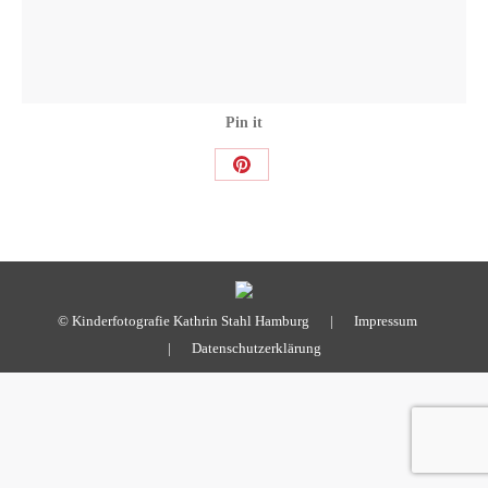
Pin it
Share
on
Pinterest
© Kinderfotografie Kathrin Stahl Hamburg |
Impressum
|
Datenschutzerklärung