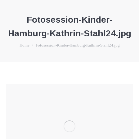
Fotosession-Kinder-
Hamburg-Kathrin-Stahl24.jpg
You are here:
Home
Fotosession-Kinder-Hamburg-Kathrin-Stahl24.jpg