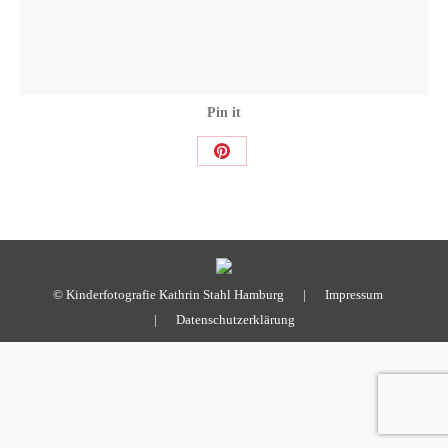
Pin it
Share
on
Pinterest
© Kinderfotografie Kathrin Stahl Hamburg |
Impressum
|
Datenschutzerklärung