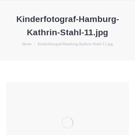
Kinderfotograf-Hamburg-
Kathrin-Stahl-11.jpg
You are here:
Home
Kinderfotograf-Hamburg-Kathrin-Stahl-11.jpg