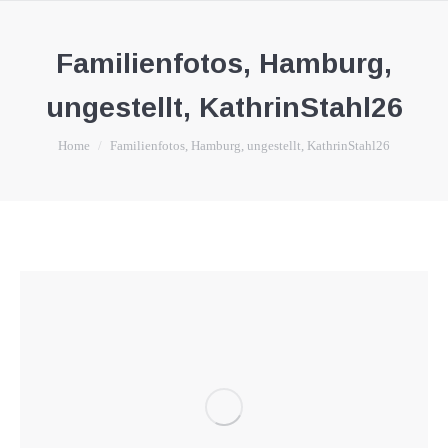
Familienfotos, Hamburg,
ungestellt, KathrinStahl26
You are here:
Home
Familienfotos, Hamburg, ungestellt, KathrinStahl26