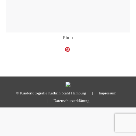
Pin it
Share
on
Pinterest
© Kinderfotografie Kathrin Stahl Hamburg |
Impressum
|
Datenschutzerklärung