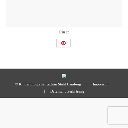
Pin it
Share
on
Pinterest
© Kinderfotografie Kathrin Stahl Hamburg |
Impressum
|
Datenschutzerklärung