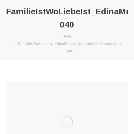
FamilieIstWoLiebeIst_EdinaMue
040
You are here:
Home
FamilieIstWoLiebeIst_EdinaMueller_KathrinStahlPhotographer-
040