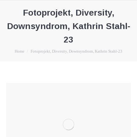
Fotoprojekt, Diversity,
Downsyndrom, Kathrin Stahl-
23
You are here:
Home
Fotoprojekt, Diversity, Downsyndrom, Kathrin Stahl-23