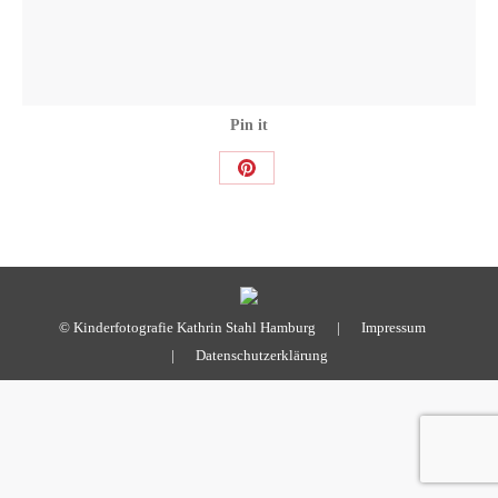
Pin it
Share
on
Pinterest
© Kinderfotografie Kathrin Stahl Hamburg |
Impressum
|
Datenschutzerklärung