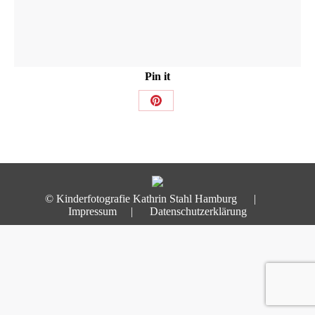
Pin it
Share
on
Pinterest
© Kinderfotografie Kathrin Stahl Hamburg |
Impressum
|
Datenschutzerklärung