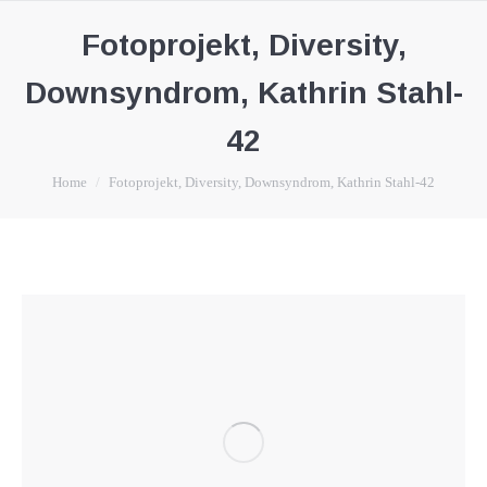
Fotoprojekt, Diversity,
Downsyndrom, Kathrin Stahl-
42
You are here:
Home
Fotoprojekt, Diversity, Downsyndrom, Kathrin Stahl-42