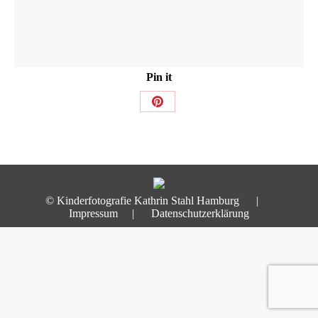
Pin it
Share
on
Pinterest
© Kinderfotografie Kathrin Stahl Hamburg |
Impressum
|
Datenschutzerklärung