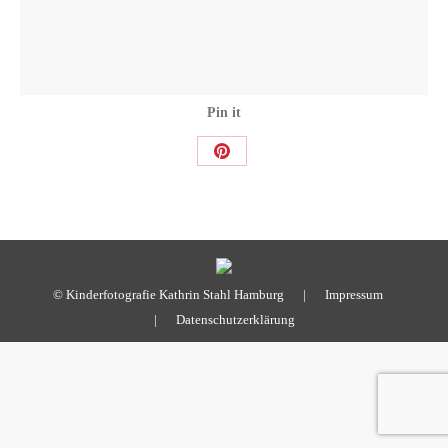
Pin it
Share
on
Pinterest
© Kinderfotografie Kathrin Stahl Hamburg |
Impressum
|
Datenschutzerklärung