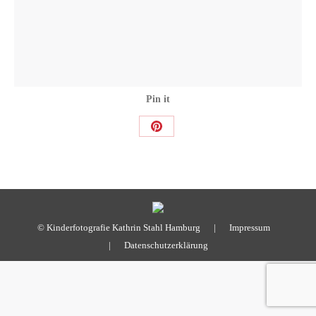
Pin it
Share
on
Pinterest
© Kinderfotografie Kathrin Stahl Hamburg |
Impressum
|
Datenschutzerklärung