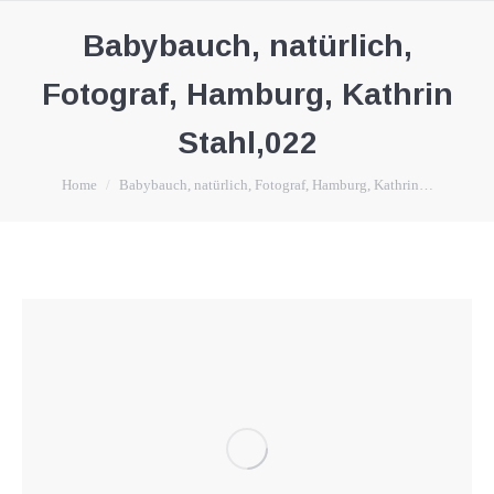
Babybauch, natürlich,
Fotograf, Hamburg, Kathrin
Stahl,022
You are here:
Home
Babybauch, natürlich, Fotograf, Hamburg, Kathrin…