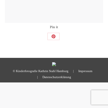
Pin it
Share
on
Pinterest
© Kinderfotografie Kathrin Stahl Hamburg |
Impressum
|
Datenschutzerklärung