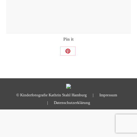
Pin it
Share
on
Pinterest
© Kinderfotografie Kathrin Stahl Hamburg |
Impressum
|
Datenschutzerklärung