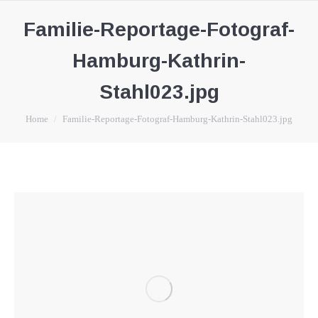
Familie-Reportage-Fotograf-
Hamburg-Kathrin-
Stahl023.jpg
You are here:
Home
Familie-Reportage-Fotograf-Hamburg-Kathrin-Stahl023.jpg