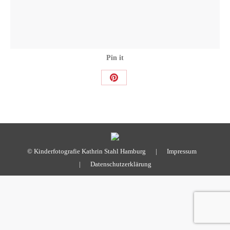
Pin it
Share
on
Pinterest
© Kinderfotografie Kathrin Stahl Hamburg |
Impressum
|
Datenschutzerklärung