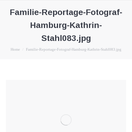
Familie-Reportage-Fotograf-
Hamburg-Kathrin-
Stahl083.jpg
You are here:
Home
Familie-Reportage-Fotograf-Hamburg-Kathrin-Stahl083.jpg