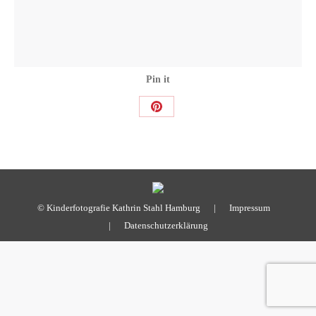
Pin it
Share
on
Pinterest
© Kinderfotografie Kathrin Stahl Hamburg |
Impressum
|
Datenschutzerklärung