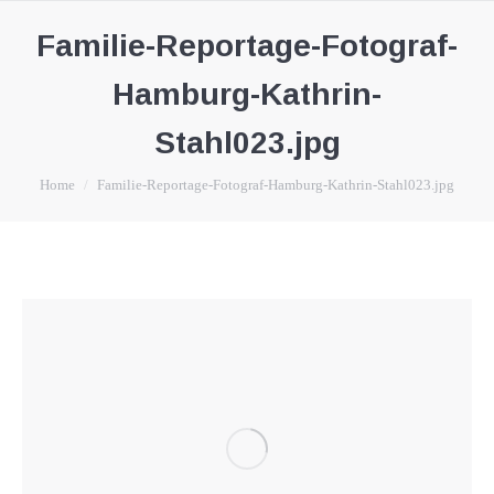
Familie-Reportage-Fotograf-
Hamburg-Kathrin-
Stahl023.jpg
You are here:
Home
Familie-Reportage-Fotograf-Hamburg-Kathrin-Stahl023.jpg