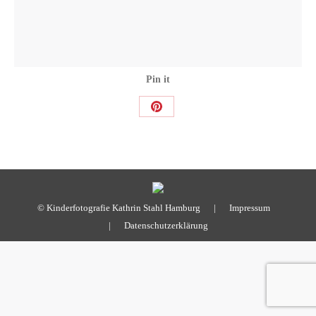
Pin it
Share
on
Pinterest
© Kinderfotografie Kathrin Stahl Hamburg |
Impressum
|
Datenschutzerklärung