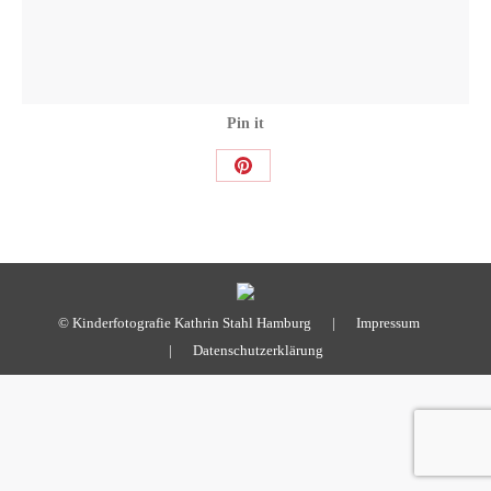
Pin it
Share
on
Pinterest
© Kinderfotografie Kathrin Stahl Hamburg |
Impressum
|
Datenschutzerklärung