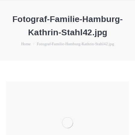
Fotograf-Familie-Hamburg-
Kathrin-Stahl42.jpg
You are here:
Home
Fotograf-Familie-Hamburg-Kathrin-Stahl42.jpg