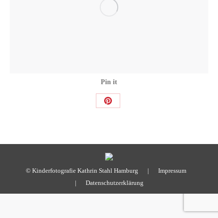
Pin it
Share
on
Pinterest
© Kinderfotografie Kathrin Stahl Hamburg |
Impressum
|
Datenschutzerklärung