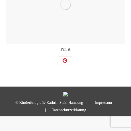
Pin it
Share
on
Pinterest
© Kinderfotografie Kathrin Stahl Hamburg |
Impressum
|
Datenschutzerklärung