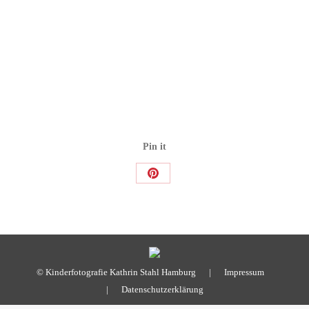
Pin it
Share
on
Pinterest
© Kinderfotografie Kathrin Stahl Hamburg |
Impressum
|
Datenschutzerklärung