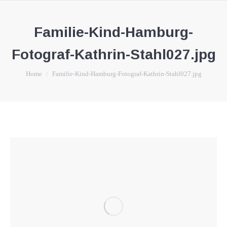
Familie-Kind-Hamburg-
Fotograf-Kathrin-Stahl027.jpg
You are here:
Home
Familie-Kind-Hamburg-Fotograf-Kathrin-Stahl027.jpg