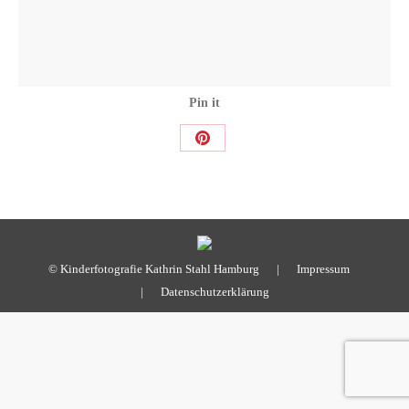
Pin it
Share
on
Pinterest
© Kinderfotografie Kathrin Stahl Hamburg |
Impressum
|
Datenschutzerklärung