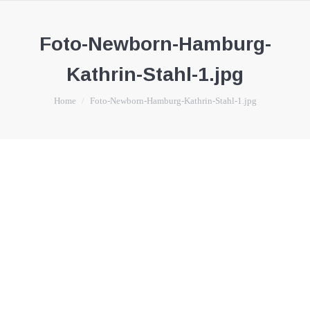
Foto-Newborn-Hamburg-
Kathrin-Stahl-1.jpg
You are here:
Home
Foto-Newborn-Hamburg-Kathrin-Stahl-1.jpg