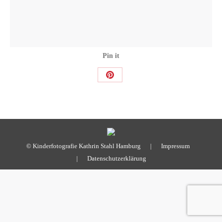
Pin it
Share
on
Pinterest
© Kinderfotografie Kathrin Stahl Hamburg |
Impressum
|
Datenschutzerklärung