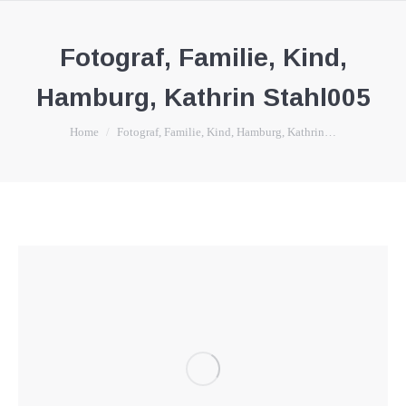
Fotograf, Familie, Kind,
Hamburg, Kathrin Stahl005
You are here:
Home
Fotograf, Familie, Kind, Hamburg, Kathrin…