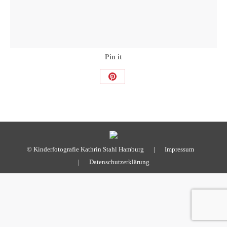
Pin it
Share
on
Pinterest
© Kinderfotografie Kathrin Stahl Hamburg |
Impressum
|
Datenschutzerklärung