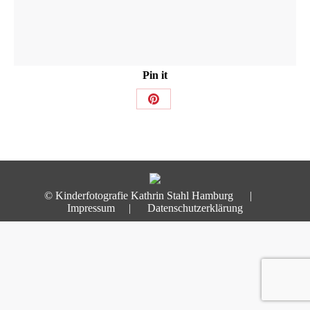
Pin it
Share
on
Pinterest
© Kinderfotografie Kathrin Stahl Hamburg |
Impressum
|
Datenschutzerklärung