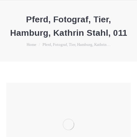
Pferd, Fotograf, Tier,
Hamburg, Kathrin Stahl, 011
You are here:
Home
Pferd, Fotograf, Tier, Hamburg, Kathrin…