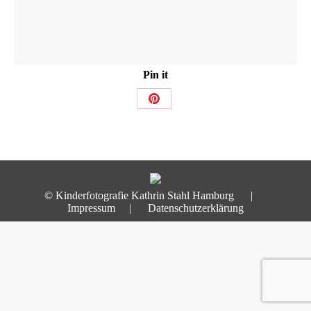
Pin it
Share
on
Pinterest
© Kinderfotografie Kathrin Stahl Hamburg |
Impressum
|
Datenschutzerklärung