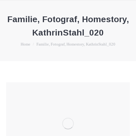
Familie, Fotograf, Homestory,
KathrinStahl_020
You are here:
Home
Familie, Fotograf, Homestory, KathrinStahl_020