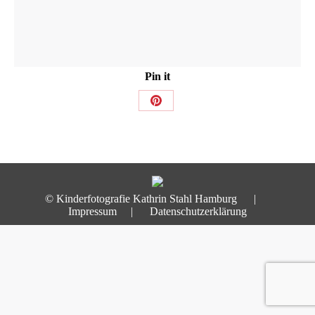
Pin it
Share
on
Pinterest
© Kinderfotografie Kathrin Stahl Hamburg |
Impressum
|
Datenschutzerklärung