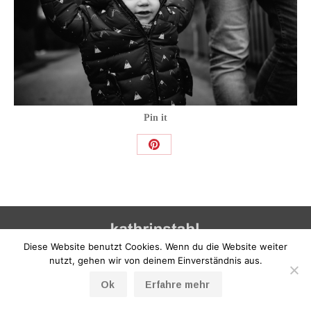
Pin it
Share
on
Pinterest
Diese Website benutzt Cookies. Wenn du die Website weiter
© Kinderfotografie Kathrin Stahl Hamburg |
Impressum
nutzt, gehen wir von deinem Einverständnis aus.
|
Datenschutzerklärung
Ok
Erfahre mehr