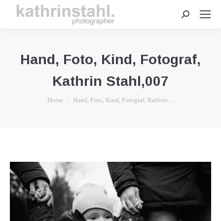
Search:
Hand, Foto, Kind, Fotograf,
Kathrin Stahl,007
You are here:
Home
Hand, Foto, Kind, Fotograf, Kathrin…