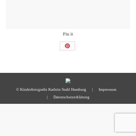
Pin it
Share
on
Pinterest
© Kinderfotografie Kathrin Stahl Hamburg |
Impressum
|
Datenschutzerklärung