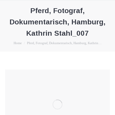
Pferd, Fotograf,
Dokumentarisch, Hamburg,
Kathrin Stahl_007
You are here:
Home
Pferd, Fotograf, Dokumentarisch, Hamburg, Kathrin…