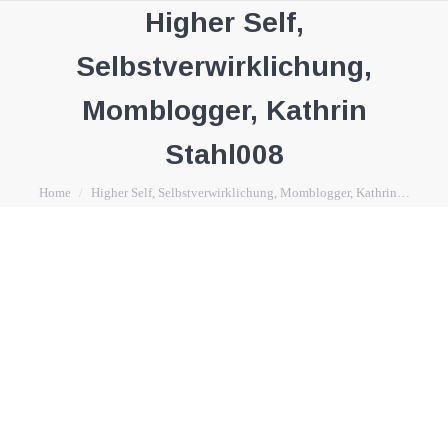
Higher Self,
Selbstverwirklichung,
Momblogger, Kathrin
Stahl008
You are here:
Home
Higher Self, Selbstverwirklichung, Momblogger, Kathrin…