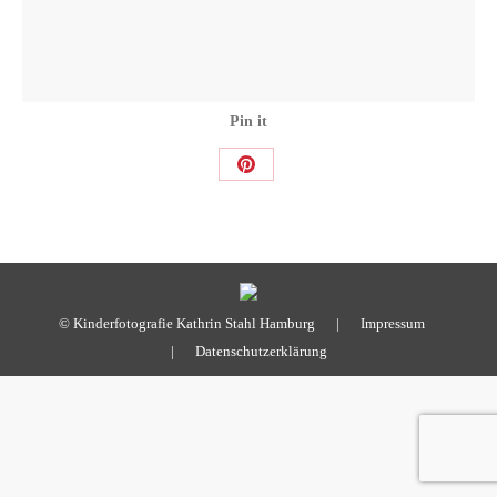
Pin it
Share
on
Pinterest
© Kinderfotografie Kathrin Stahl Hamburg |
Impressum
|
Datenschutzerklärung