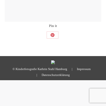
Pin it
Share
on
Pinterest
© Kinderfotografie Kathrin Stahl Hamburg |
Impressum
|
Datenschutzerklärung