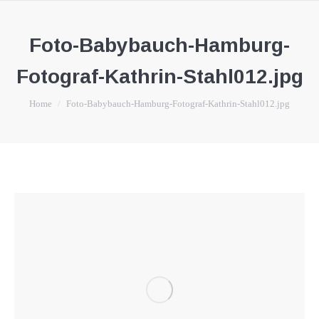
Foto-Babybauch-Hamburg-
Fotograf-Kathrin-Stahl012.jpg
You are here:
Home
Foto-Babybauch-Hamburg-Fotograf-Kathrin-Stahl012.jpg