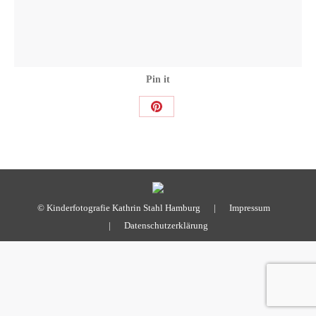
Pin it
Share
on
Pinterest
© Kinderfotografie Kathrin Stahl Hamburg |
Impressum
|
Datenschutzerklärung