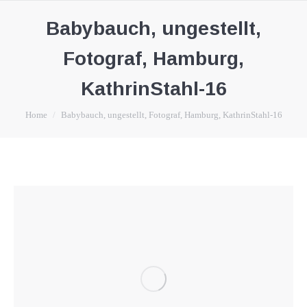
Babybauch, ungestellt,
Fotograf, Hamburg,
KathrinStahl-16
You are here:
Home
Babybauch, ungestellt, Fotograf, Hamburg, KathrinStahl-16