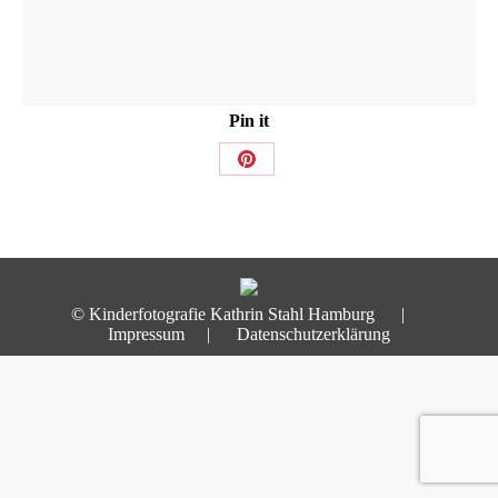
Pin it
Share
on
Pinterest
© Kinderfotografie Kathrin Stahl Hamburg |
Impressum
|
Datenschutzerklärung