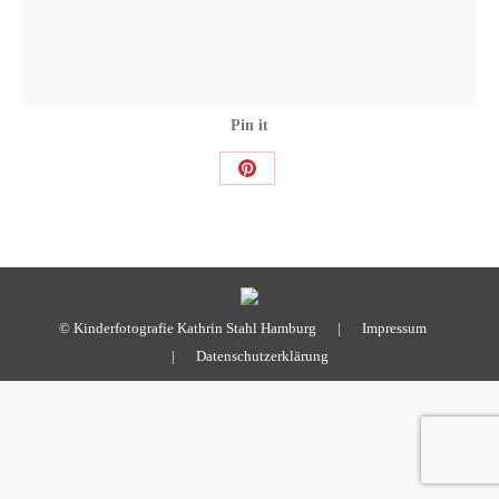
Pin it
Share
on
Pinterest
© Kinderfotografie Kathrin Stahl Hamburg |
Impressum
|
Datenschutzerklärung