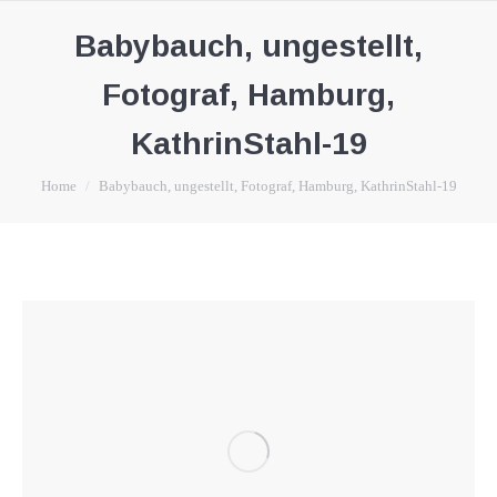
Babybauch, ungestellt,
Fotograf, Hamburg,
KathrinStahl-19
You are here:
Home
Babybauch, ungestellt, Fotograf, Hamburg, KathrinStahl-19