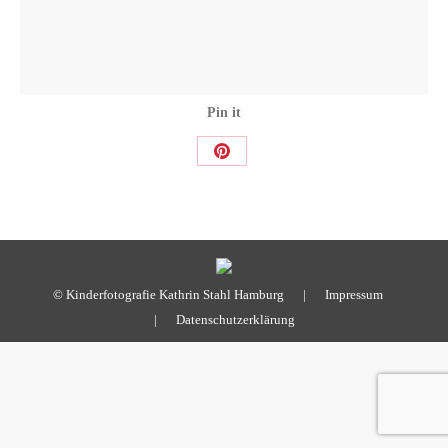
Pin it
Share
on
Pinterest
© Kinderfotografie Kathrin Stahl Hamburg |
Impressum
|
Datenschutzerklärung