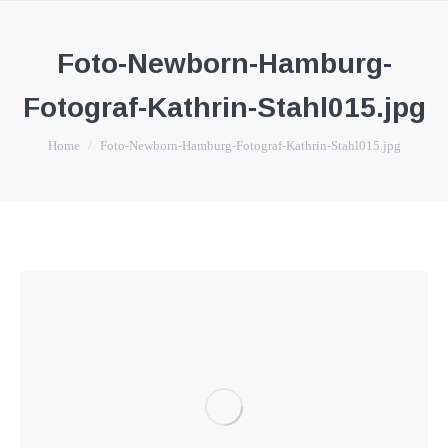
Foto-Newborn-Hamburg-
Fotograf-Kathrin-Stahl015.jpg
You are here:
Home
Foto-Newborn-Hamburg-Fotograf-Kathrin-Stahl015.jpg