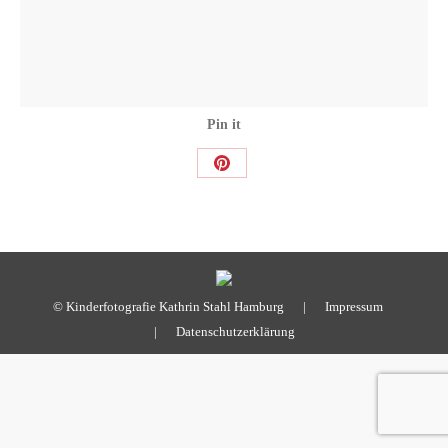
Pin it
Share
on
Pinterest
© Kinderfotografie Kathrin Stahl Hamburg |
Impressum
|
Datenschutzerklärung