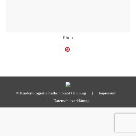
Pin it
Share
on
Pinterest
© Kinderfotografie Kathrin Stahl Hamburg |
Impressum
|
Datenschutzerklärung