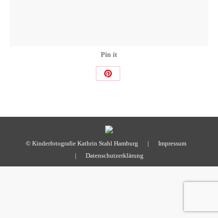
Pin it
Share
on
Pinterest
© Kinderfotografie Kathrin Stahl Hamburg |
Impressum
|
Datenschutzerklärung