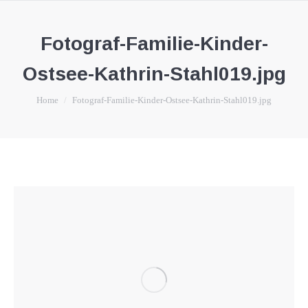
Fotograf-Familie-Kinder-
Ostsee-Kathrin-Stahl019.jpg
You are here:
Home
Fotograf-Familie-Kinder-Ostsee-Kathrin-Stahl019.jpg