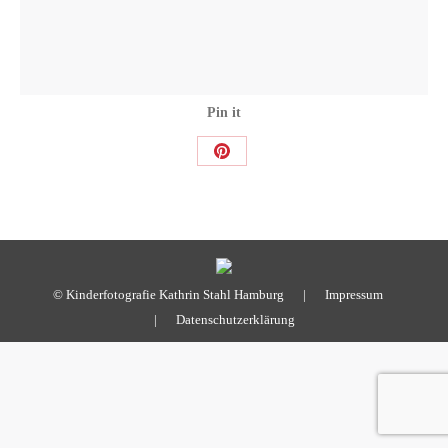
Pin it
Share
on
Pinterest
© Kinderfotografie Kathrin Stahl Hamburg |
Impressum
|
Datenschutzerklärung