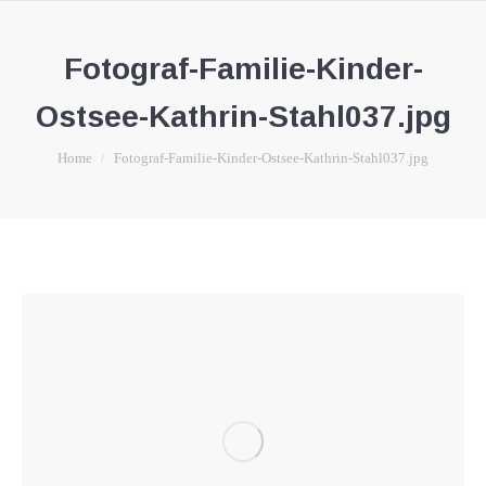
Fotograf-Familie-Kinder-
Ostsee-Kathrin-Stahl037.jpg
You are here:
Home
Fotograf-Familie-Kinder-Ostsee-Kathrin-Stahl037.jpg