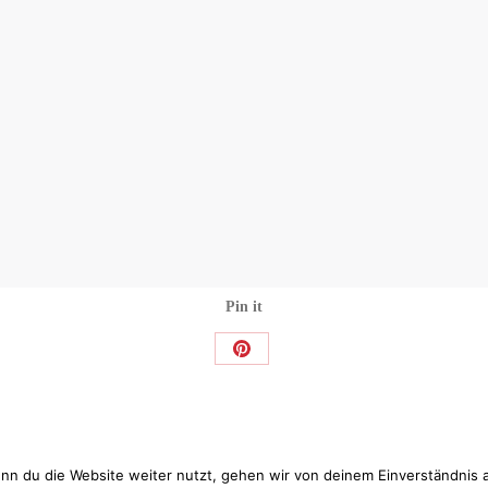
Pin it
Share
on
Pinterest
nn du die Website weiter nutzt, gehen wir von deinem Einverständnis 
|
Datenschutzerklärung