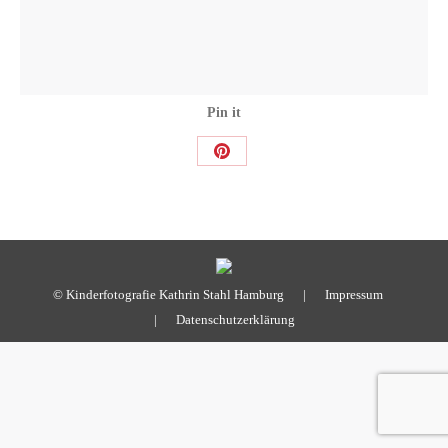
Pin it
Share
on
Pinterest
© Kinderfotografie Kathrin Stahl Hamburg |
Impressum
|
Datenschutzerklärung