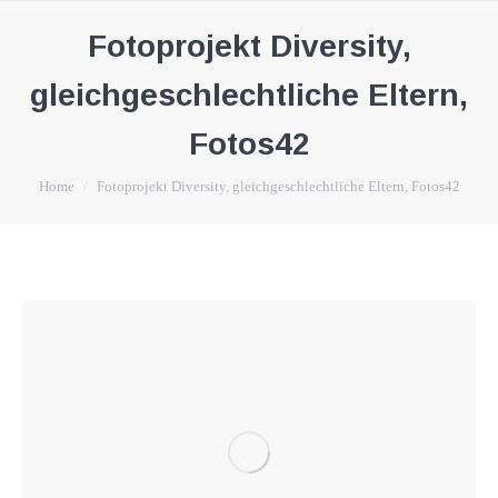
Fotoprojekt Diversity,
gleichgeschlechtliche Eltern,
Fotos42
You are here:
Home
Fotoprojekt Diversity, gleichgeschlechtliche Eltern, Fotos42